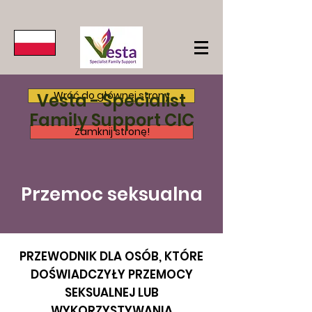
Wróć do głównej strony
Vesta - Specialist
Family Support CIC
Zamknij stronę!
Przemoc seksualna
PRZEWODNIK DLA OSÓB, KTÓRE
DOŚWIADCZYŁY PRZEMOCY
SEKSUALNEJ LUB
WYKORZYSTYWANIA