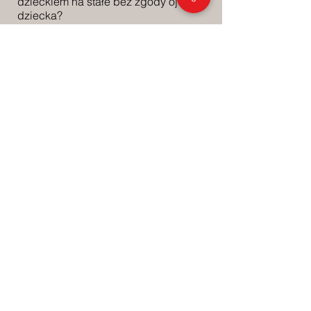
dzieckiem na stałe bez zgody ojca
dziecka?
Czy można wyrobić dziecku paszport
bez zgody drugiego rodzica?
Czy można pozbawić praw
rodzicielskich jednego z rodziców?
Na jakie udogodnienia może liczyć
osoba składająca zeznania
przeciwko sprawcy przemocy
domowej?
Czy podczas rozprawy w sądzie
przysługuje nam prawo do tłumacza?
Czy samodzielnie nagrany filmik
może być dowodem w sprawie?
Projekt finansowany jest z funduszu
Cohesive Communities Grant.
Oglądaj webinar