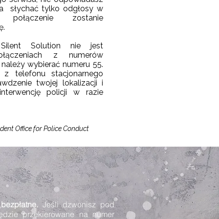
 a słychać tylko odgłosy w
 połączenie zostanie
ę.
ilent Solution nie jest
ołączeniach z numerów
e należy wybierać numeru 55.
 z telefonu stacjonarnego
wdzenie twojej lokalizacji i
terwencję policji w razie
dent Office for Police Conduct
bezpłatne.
Jeśli dzwonisz pod
ędzie przekierowane na numer