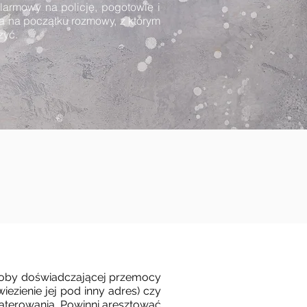
larmowy na policję, pogotowie i
ta na początku rozmowy, z którym
zyć.
osoby doświadczającej przemocy
zienie jej pod inny adres) czy
aterowania. Powinni aresztować