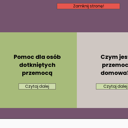
Zamknij stronę!
Pomoc dla osób
Czym jes
dotkniętych
przemo
przemocą
domowa
Czytaj dalej
Czytaj dalej