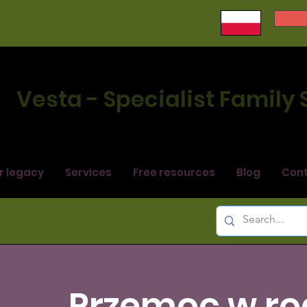
Vesta - Specialist Family
r legacy
Services
Free resources
Blog
Con
Przemoc w ro