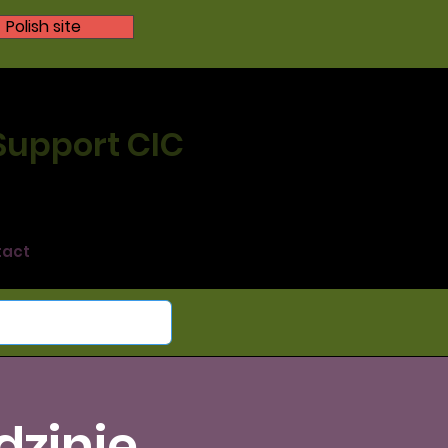
Polish site
 Support CIC
tact
dzinie