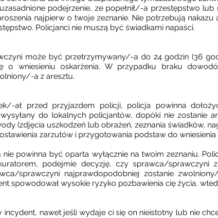
 uzasadnione podejrzenie, ze popełnił/-a przestępstwo lub
proszenia najpierw o twoje zeznanie. Nie potrzebują nakazu a
stępstwo. Policjanci nie muszą być świadkami napaści.
czyni może być przetrzymywany/-a do 24 godzin (36 godz
ję o wniesieniu oskarżenia. W przypadku braku dowodó
lniony/-a z aresztu.
ek/-ał przed przyjazdem policji, policja powinna dołoży
 wysyłany do lokalnych policjantów, dopóki nie zostanie a
wody (zdjęcia uszkodzeń lub obrażeń, zeznania świadków, na
ostawienia zarzutów i przygotowania podstaw do wniesienia 
 nie powinna być oparta wyłącznie na twoim zeznaniu. Polic
okuratorem, podejmie decyzję, czy sprawca/sprawczyni 
awca/sprawczyni najprawdopodobniej zostanie zwolniony
dent spowodował wysokie ryzyko pozbawienia cię życia, wted
 incydent, nawet jeśli wydaje ci się on nieistotny lub nie ch