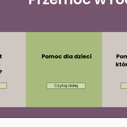
t
Pomoc dla dzieci
Pom
c
któ
?
Czytaj dalej