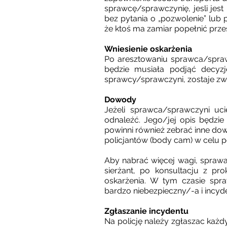
sprawcę/sprawczynię, jesli jest
bez pytania o „pozwolenie” lub 
że ktoś ma zamiar popełnić prze
Wniesienie oskarżenia
Po aresztowaniu sprawca/spraw
będzie musiała podjąć decyz
sprawcy/sprawczyni, zostaje zwo
Dowody
Jeżeli sprawca/sprawczyni uci
odnaleźć. Jego/jej opis będzie
powinni również zebrać inne do
policjantów (body cam) w celu p
Aby nabrać więcej wagi, sprawa
sierżant, po konsultacju z pr
oskarżenia. W tym czasie spr
bardzo niebezpieczny/-a i incy
Zgłaszanie incydentu
Na policję należy zgłaszac każdy