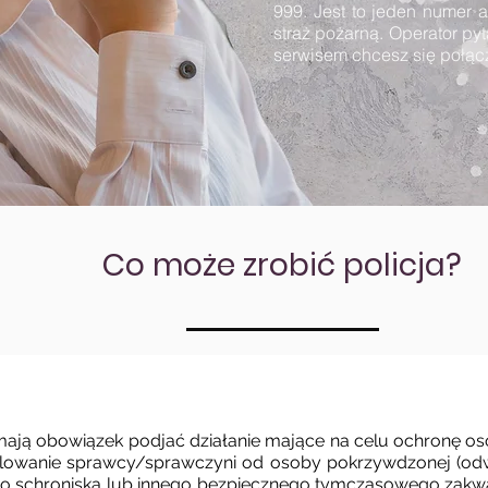
999. Jest to jeden numer a
straż pożarną. Operator py
serwisem chcesz się połąc
Co może zrobić policja?
a mają obowiązek podjać działanie mające na celu ochronę 
zolowanie sprawcy/sprawczyni od osoby pokrzywdzonej (odwie
do schroniska lub innego bezpiecznego tymczasowego zakw