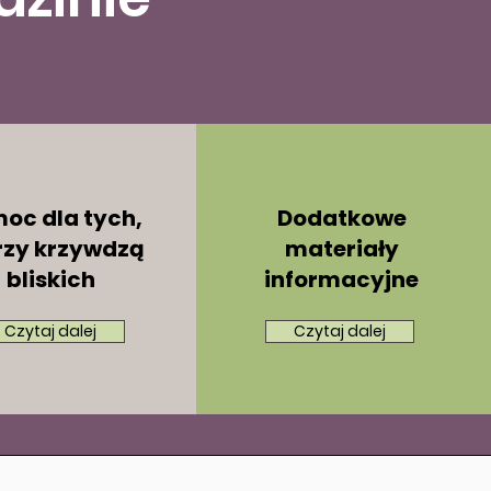
oc dla tych,
Dodatkowe
rzy krzywdzą
materiały
bliskich
informacyjne
Czytaj dalej
Czytaj dalej