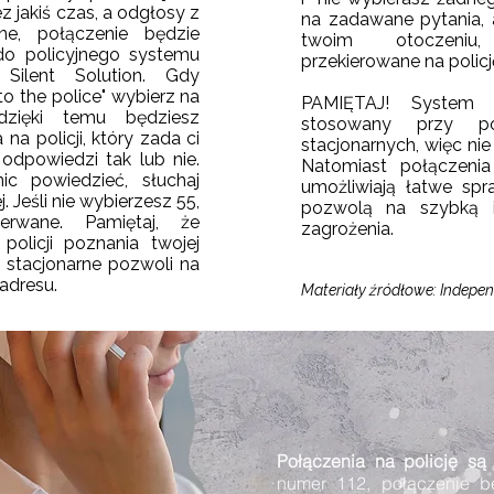
ez jakiś czas, a odgłosy z
na zadawane pytania,
ne, połączenie będzie
twoim otoczeniu,
do policyjnego systemu
przekierowane na policj
Silent Solution. Gdy
to the police" wybierz na
PAMIĘTAJ! System S
dzięki temu będziesz
stosowany przy p
na policji, który zada ci
stacjonarnych, więc ni
odpowiedzi tak lub nie.
Natomiast połączenia
ic powiedzieć, słuchaj
umożliwiają łatwe spra
j. Jeśli nie wybierzesz 55,
pozwolą na szybką in
erwane. Pamiętaj, że
zagrożenia.
policji poznania twojej
ie stacjonarne pozwoli na
adresu.
Materiały źródłowe: Indepen
Połączenia na policję są 
numer 112, połączenie b